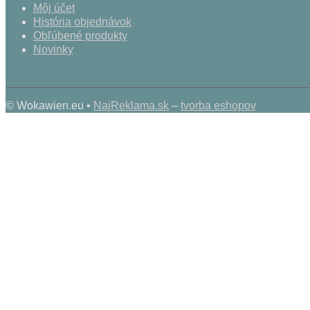
Môj účet
História objednávok
Obľúbené produkty
Novinky
© Wokawien.eu •
NajReklama.sk
–
tvorba eshopov