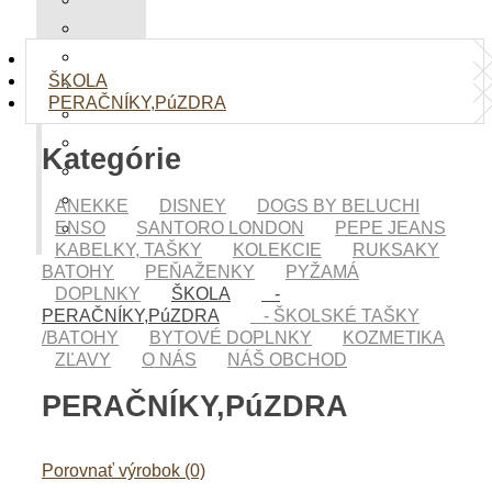
LIBERTY
VENEZIA
STORIES
ŠKOLA
MOON
PERAČNÍKY,PúZDRA
BALLERINA
NATURE
Kategórie
COZY
MOTOGP
ANEKKE
DISNEY
DOGS BY BELUCHI
ENSO
SANTORO LONDON
PEPE JEANS
PRO DG
KABELKY, TAŠKY
KOLEKCIE
RUKSAKY
BATOHY
PEŇAŽENKY
PYŽAMÁ
DOPLNKY
ŠKOLA
-
PERAČNÍKY,PúZDRA
- ŠKOLSKÉ TAŠKY
/BATOHY
BYTOVÉ DOPLNKY
KOZMETIKA
ZĽAVY
O NÁS
NÁŠ OBCHOD
PERAČNÍKY,PúZDRA
Porovnať výrobok (0)