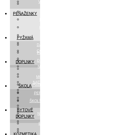
VINTAGE TAŠKY
MEMORIES
CORE
PEŇAŽENKY
DREAMVERSE
PEACE & LOVE
HOLLYWOOD
PYŽAMÁ
SHŌEN
DÁMSKE PYŽAMÁ
CONTEMPORARY
PÁNSKE PYŽAMÁ
AMAZONIA
DETSKÉ PYŽAMÁ
DOPLNKY
NATURE SHODŌ
DÁŽDNIKY
MENIRE
MÓDNE DOPLNKY
NATURE PACHAMAMA
PÚZDRA NA OKULIARE
ŠKOLA
KIMMIDOLL
SVIEČKY
PERAČNÍKY,PÚZDRA
THE FOREST
TERMO TAŠKY
ŠKOLSKÉ TAŠKY /BATOHY
VOICE
PONOŽKY
BYTOVÉ
NATURE WOODS
MYDLÁ
DOPLNKY
URBAN
BYTOVÝ TEXTIL
WILD
DEKORÁCIE
KOZMETIKA