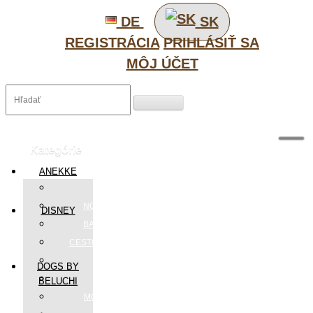
DE
SK
REGISTRÁCIA
PRIHLÁSIŤ SA
MÔJ ÚČET
Kategórie
ANEKKE
DOPLNKY
NOTEBOOK TAŠKY
DISNEY
BATOHY/RUKSAKY
CESTOVNÉ TAŠKY,KUFRE
DÁŽDNIKY
DOGS BY
KABELKY
BELUCHI
MÓDNE DOPLNKY