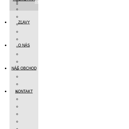
MEDITERRANEAN
OBRAZY
FUN & MUSIC
FANCY
ZĽAVY
SLOW LIFE
ENERGY
CITY
O NÁS
SUNRISE
ICELAND
KENYA
NÁŠ OBCHOD
IXCHEL
UNIVERSE
JUNGLE
KONTAKT
ARIZONA
COUTURE
JANE
INDIA
MISS ANEKKE