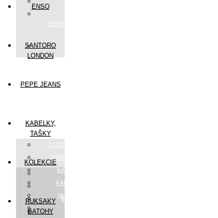
PEŇAŽENKY
ENSO
PÚZDRA,
PERAČNÍKY,KOZMETICKÉ
TAŠKY
SANTORO
HRNČEKY
LONDON
PEPE JEANS
KABELKY,
TAŠKY
CESTOVNÉ TAŠKY, KUFRE
CROSSBODY KABELKY
KOLEKCIE
KABELKY DO RUKY
MUSE
KABELKY NA PLECE
REAL
NOTEBOOK TAŠKY
MADEMOISELLE
RUKSAKY
PRE PÁNOV
BATOHY
ALMA