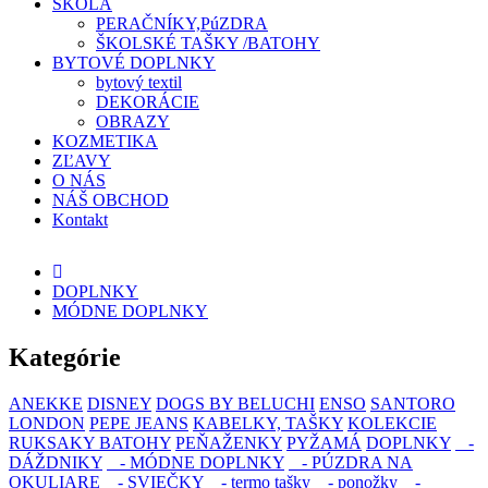
ŠKOLA
PERAČNÍKY,PúZDRA
ŠKOLSKÉ TAŠKY /BATOHY
BYTOVÉ DOPLNKY
bytový textil
DEKORÁCIE
OBRAZY
KOZMETIKA
ZĽAVY
O NÁS
NÁŠ OBCHOD
Kontakt
DOPLNKY
MÓDNE DOPLNKY
Kategórie
ANEKKE
DISNEY
DOGS BY BELUCHI
ENSO
SANTORO
LONDON
PEPE JEANS
KABELKY, TAŠKY
KOLEKCIE
RUKSAKY BATOHY
PEŇAŽENKY
PYŽAMÁ
DOPLNKY
-
DÁŽDNIKY
- MÓDNE DOPLNKY
- PÚZDRA NA
OKULIARE
- SVIEČKY
- termo tašky
- ponožky
-