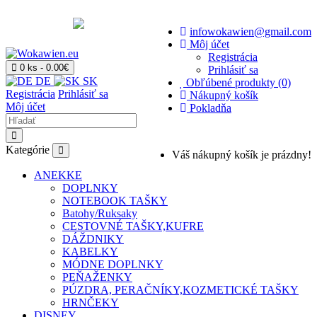
infowokawien@gmail.com
Môj účet
Registrácia
0 ks - 0.00€
Prihlásiť sa
DE
SK
Obľúbené produkty (0)
Registrácia
Prihlásiť sa
Nákupný košík
Môj účet
Pokladňa
Kategórie
Váš nákupný košík je prázdny!
ANEKKE
DOPLNKY
NOTEBOOK TAŠKY
Batohy/Ruksaky
CESTOVNÉ TAŠKY,KUFRE
DÁŽDNIKY
KABELKY
MÓDNE DOPLNKY
PEŇAŽENKY
PÚZDRA, PERAČNÍKY,KOZMETICKÉ TAŠKY
HRNČEKY
DISNEY