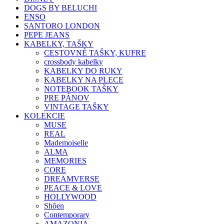
DOGS BY BELUCHI
ENSO
SANTORO LONDON
PEPE JEANS
KABELKY, TAŠKY
CESTOVNÉ TAŠKY, KUFRE
crossbody kabelky
KABELKY DO RUKY
KABELKY NA PLECE
NOTEBOOK TAŠKY
PRE PÁNOV
VINTAGE TAŠKY
KOLEKCIE
MUSE
REAL
Mademoiselle
ALMA
MEMORIES
CORE
DREAMVERSE
PEACE & LOVE
HOLLYWOOD
Shōen
Contemporary
AMAZONIA