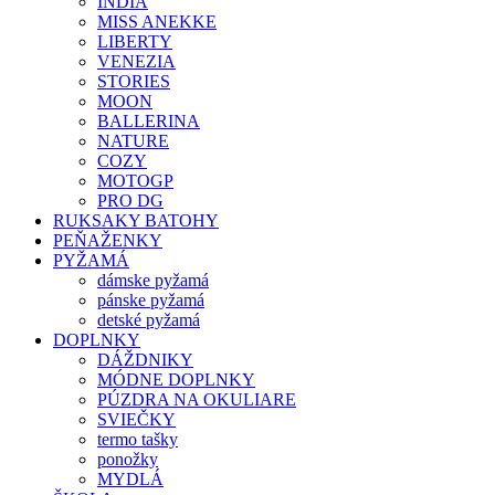
INDIA
MISS ANEKKE
LIBERTY
VENEZIA
STORIES
MOON
BALLERINA
NATURE
COZY
MOTOGP
PRO DG
RUKSAKY BATOHY
PEŇAŽENKY
PYŽAMÁ
dámske pyžamá
pánske pyžamá
detské pyžamá
DOPLNKY
DÁŽDNIKY
MÓDNE DOPLNKY
PÚZDRA NA OKULIARE
SVIEČKY
termo tašky
ponožky
MYDLÁ