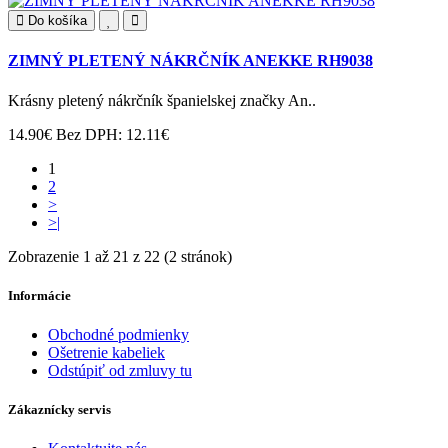
Do košíka
ZIMNÝ PLETENÝ NÁKRČNÍK ANEKKE RH9038
Krásny pletený nákrčník španielskej značky An..
14.90€
Bez DPH: 12.11€
1
2
>
>|
Zobrazenie 1 až 21 z 22 (2 stránok)
Informácie
Obchodné podmienky
Ošetrenie kabeliek
Odstúpiť od zmluvy tu
Zákaznícky servis