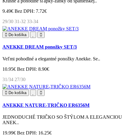
Krásne a pohodlné šľapky-žabky od španielskej..
9.49€
Bez DPH: 7.72€
29/30
31-32
33-34
Do košíka
ANEKKE DREAM ponožky SET/3
Veľmi pohodlné a elegantné ponožky Anekke. Se..
10.95€
Bez DPH: 8.90€
31/34
27/30
Do košíka
ANEKKE NATURE-TRIČKO ER6356M
JEDNODUCHÉ TRIČKO SO ŠTÝLOM A ELEGANCIOU
ANEK..
19.99€
Bez DPH: 16.25€