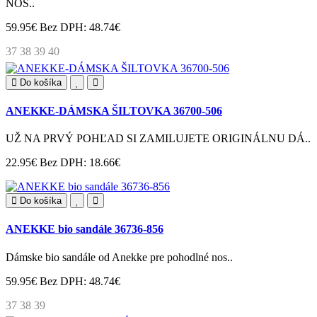
NOS..
59.95€
Bez DPH: 48.74€
37
38
39
40
Do košíka
ANEKKE-DÁMSKA ŠILTOVKA 36700-506
UŽ NA PRVÝ POHĽAD SI ZAMILUJETE ORIGINÁLNU DÁ..
22.95€
Bez DPH: 18.66€
Do košíka
ANEKKE bio sandále 36736-856
Dámske bio sandále od Anekke pre pohodlné nos..
59.95€
Bez DPH: 48.74€
37
38
39