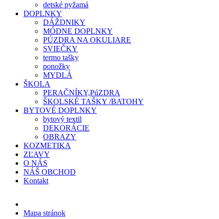
detské pyžamá
DOPLNKY
DÁŽDNIKY
MÓDNE DOPLNKY
PÚZDRA NA OKULIARE
SVIEČKY
termo tašky
ponožky
MYDLÁ
ŠKOLA
PERAČNÍKY,PúZDRA
ŠKOLSKÉ TAŠKY /BATOHY
BYTOVÉ DOPLNKY
bytový textil
DEKORÁCIE
OBRAZY
KOZMETIKA
ZĽAVY
O NÁS
NÁŠ OBCHOD
Kontakt
Mapa stránok