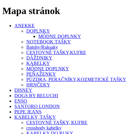
Mapa stránok
ANEKKE
DOPLNKY
MÓDNE DOPLNKY
NOTEBOOK TAŠKY
Batohy/Ruksaky
CESTOVNÉ TAŠKY,KUFRE
DÁŽDNIKY
KABELKY
MÓDNE DOPLNKY
PEŇAŽENKY
PÚZDRA, PERAČNÍKY,KOZMETICKÉ TAŠKY
HRNČEKY
DISNEY
DOGS BY BELUCHI
ENSO
SANTORO LONDON
PEPE JEANS
KABELKY, TAŠKY
CESTOVNÉ TAŠKY, KUFRE
crossbody kabelky
KABELKY DO RUKY