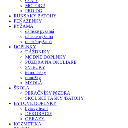
COZY
MOTOGP
PRO DG
RUKSAKY BATOHY
PEŇAŽENKY
PYŽAMÁ
dámske pyžamá
pánske pyžamá
detské pyžamá
DOPLNKY
DÁŽDNIKY
MÓDNE DOPLNKY
PÚZDRA NA OKULIARE
SVIEČKY
termo tašky
ponožky
MYDLÁ
ŠKOLA
PERAČNÍKY,PúZDRA
ŠKOLSKÉ TAŠKY /BATOHY
BYTOVÉ DOPLNKY
bytový textil
DEKORÁCIE
OBRAZY
KOZMETIKA