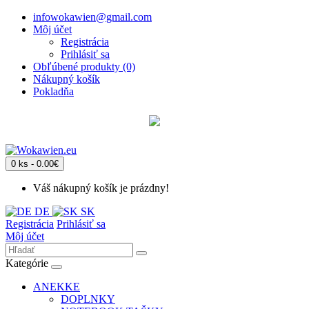
infowokawien@gmail.com
Môj účet
Registrácia
Prihlásiť sa
Obľúbené produkty (0)
Nákupný košík
Pokladňa
0 ks - 0.00€
Váš nákupný košík je prázdny!
DE
SK
Registrácia
Prihlásiť sa
Môj účet
Kategórie
ANEKKE
DOPLNKY