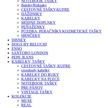
NOTEBOOK TAŠKY
Batohy/Ruksaky
CESTOVNÉ TAŠKY,KUFRE
DÁŽDNIKY
KABELKY
MÓDNE DOPLNKY
PEŇAŽENKY
PÚZDRA, PERAČNÍKY,KOZMETICKÉ TAŠKY
HRNČEKY
DISNEY
DOGS BY BELUCHI
ENSO
SANTORO LONDON
PEPE JEANS
KABELKY, TAŠKY
CESTOVNÉ TAŠKY, KUFRE
crossbody kabelky
KABELKY DO RUKY
KABELKY NA PLECE
NOTEBOOK TAŠKY
PRE PÁNOV
VINTAGE TAŠKY
KOLEKCIE
MUSE
REAL