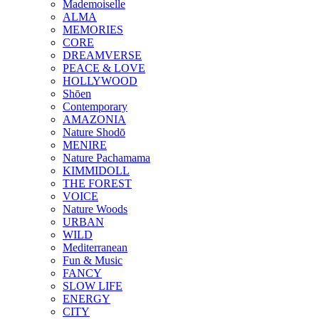
Mademoiselle
ALMA
MEMORIES
CORE
DREAMVERSE
PEACE & LOVE
HOLLYWOOD
Shōen
Contemporary
AMAZONIA
Nature Shodō
MENIRE
Nature Pachamama
KIMMIDOLL
THE FOREST
VOICE
Nature Woods
URBAN
WILD
Mediterranean
Fun & Music
FANCY
SLOW LIFE
ENERGY
CITY