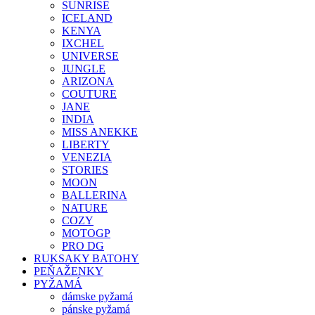
SUNRISE
ICELAND
KENYA
IXCHEL
UNIVERSE
JUNGLE
ARIZONA
COUTURE
JANE
INDIA
MISS ANEKKE
LIBERTY
VENEZIA
STORIES
MOON
BALLERINA
NATURE
COZY
MOTOGP
PRO DG
RUKSAKY BATOHY
PEŇAŽENKY
PYŽAMÁ
dámske pyžamá
pánske pyžamá