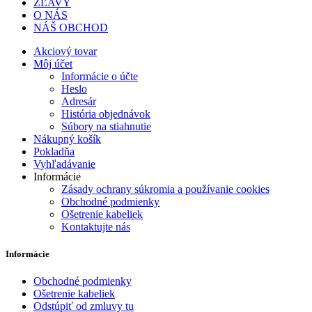
ZĽAVY
O NÁS
NÁŠ OBCHOD
Akciový tovar
Môj účet
Informácie o účte
Heslo
Adresár
História objednávok
Súbory na stiahnutie
Nákupný košík
Pokladňa
Vyhľadávanie
Informácie
Zásady ochrany súkromia a používanie cookies
Obchodné podmienky
Ošetrenie kabeliek
Kontaktujte nás
Informácie
Obchodné podmienky
Ošetrenie kabeliek
Odstúpiť od zmluvy tu