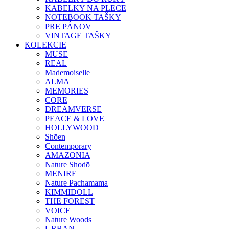
KABELKY NA PLECE
NOTEBOOK TAŠKY
PRE PÁNOV
VINTAGE TAŠKY
KOLEKCIE
MUSE
REAL
Mademoiselle
ALMA
MEMORIES
CORE
DREAMVERSE
PEACE & LOVE
HOLLYWOOD
Shōen
Contemporary
AMAZONIA
Nature Shodō
MENIRE
Nature Pachamama
KIMMIDOLL
THE FOREST
VOICE
Nature Woods
URBAN