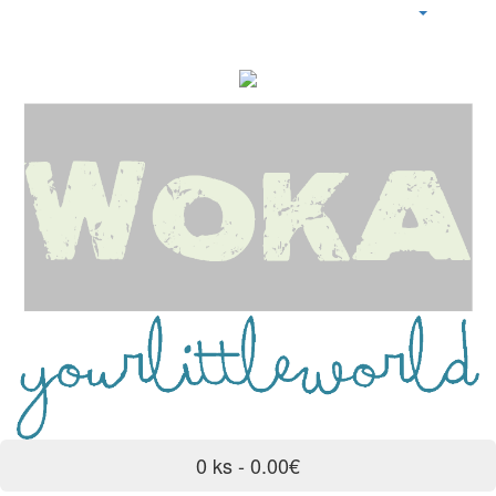
0 ks - 0.00€