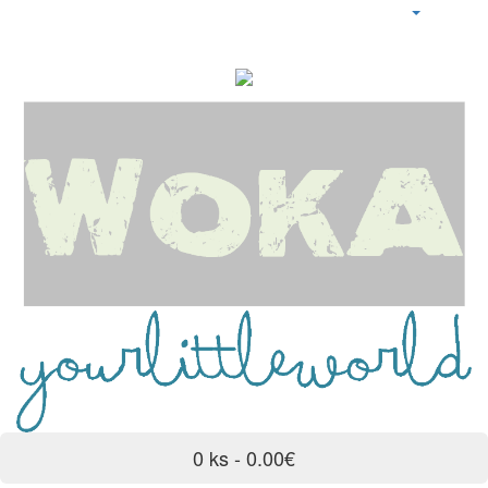
0 ks - 0.00€