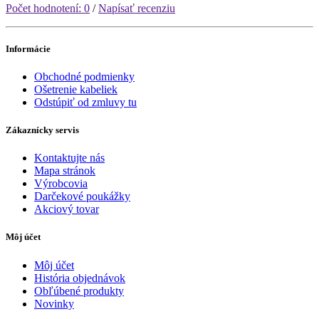
Počet hodnotení: 0
/
Napísať recenziu
Informácie
Obchodné podmienky
Ošetrenie kabeliek
Odstúpiť od zmluvy tu
Zákaznícky servis
Kontaktujte nás
Mapa stránok
Výrobcovia
Darčekové poukážky
Akciový tovar
Môj účet
Môj účet
História objednávok
Obľúbené produkty
Novinky