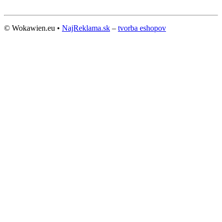
© Wokawien.eu •
NajReklama.sk
–
tvorba eshopov