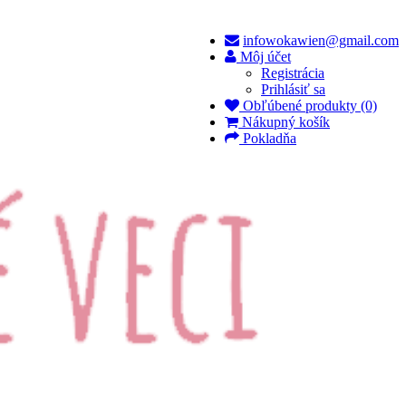
infowokawien@gmail.com
Môj účet
Registrácia
Prihlásiť sa
Obľúbené produkty (0)
Nákupný košík
Pokladňa