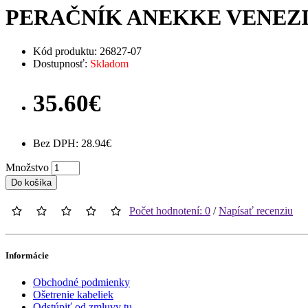
PERAČNÍK ANEKKE VENEZIA
Kód produktu: 26827-07
Dostupnosť:
Skladom
35.60€
Bez DPH: 28.94€
Množstvo
Do košíka
Počet hodnotení: 0
/
Napísať recenziu
Informácie
Obchodné podmienky
Ošetrenie kabeliek
Odstúpiť od zmluvy tu