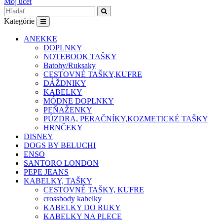
Môj účet
Kategórie
ANEKKE
DOPLNKY
NOTEBOOK TAŠKY
Batohy/Ruksaky
CESTOVNÉ TAŠKY,KUFRE
DÁŽDNIKY
KABELKY
MÓDNE DOPLNKY
PEŇAŽENKY
PÚZDRA, PERAČNÍKY,KOZMETICKÉ TAŠKY
HRNČEKY
DISNEY
DOGS BY BELUCHI
ENSO
SANTORO LONDON
PEPE JEANS
KABELKY, TAŠKY
CESTOVNÉ TAŠKY, KUFRE
crossbody kabelky
KABELKY DO RUKY
KABELKY NA PLECE