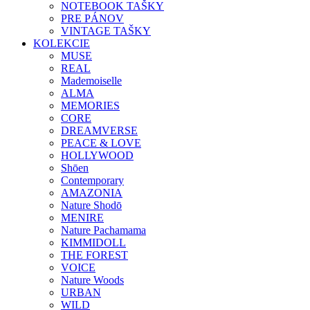
NOTEBOOK TAŠKY
PRE PÁNOV
VINTAGE TAŠKY
KOLEKCIE
MUSE
REAL
Mademoiselle
ALMA
MEMORIES
CORE
DREAMVERSE
PEACE & LOVE
HOLLYWOOD
Shōen
Contemporary
AMAZONIA
Nature Shodō
MENIRE
Nature Pachamama
KIMMIDOLL
THE FOREST
VOICE
Nature Woods
URBAN
WILD