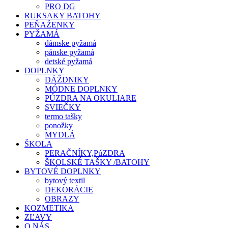
PRO DG
RUKSAKY BATOHY
PEŇAŽENKY
PYŽAMÁ
dámske pyžamá
pánske pyžamá
detské pyžamá
DOPLNKY
DÁŽDNIKY
MÓDNE DOPLNKY
PÚZDRA NA OKULIARE
SVIEČKY
termo tašky
ponožky
MYDLÁ
ŠKOLA
PERAČNÍKY,PúZDRA
ŠKOLSKÉ TAŠKY /BATOHY
BYTOVÉ DOPLNKY
bytový textil
DEKORÁCIE
OBRAZY
KOZMETIKA
ZĽAVY
O NÁS