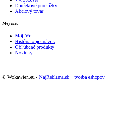
Darčekové poukážky
Akciový tovar
Môj účet
Môj účet
História objednávok
Obľúbené produkty
Novinky
© Wokawien.eu •
NajReklama.sk
–
tvorba eshopov