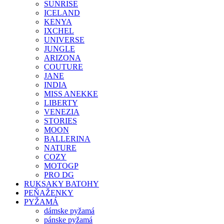
SUNRISE
ICELAND
KENYA
IXCHEL
UNIVERSE
JUNGLE
ARIZONA
COUTURE
JANE
INDIA
MISS ANEKKE
LIBERTY
VENEZIA
STORIES
MOON
BALLERINA
NATURE
COZY
MOTOGP
PRO DG
RUKSAKY BATOHY
PEŇAŽENKY
PYŽAMÁ
dámske pyžamá
pánske pyžamá