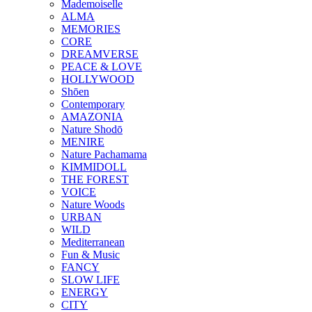
Mademoiselle
ALMA
MEMORIES
CORE
DREAMVERSE
PEACE & LOVE
HOLLYWOOD
Shōen
Contemporary
AMAZONIA
Nature Shodō
MENIRE
Nature Pachamama
KIMMIDOLL
THE FOREST
VOICE
Nature Woods
URBAN
WILD
Mediterranean
Fun & Music
FANCY
SLOW LIFE
ENERGY
CITY