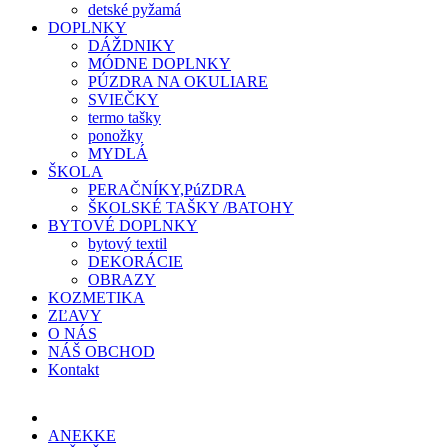
detské pyžamá
DOPLNKY
DÁŽDNIKY
MÓDNE DOPLNKY
PÚZDRA NA OKULIARE
SVIEČKY
termo tašky
ponožky
MYDLÁ
ŠKOLA
PERAČNÍKY,PúZDRA
ŠKOLSKÉ TAŠKY /BATOHY
BYTOVÉ DOPLNKY
bytový textil
DEKORÁCIE
OBRAZY
KOZMETIKA
ZĽAVY
O NÁS
NÁŠ OBCHOD
Kontakt
ANEKKE