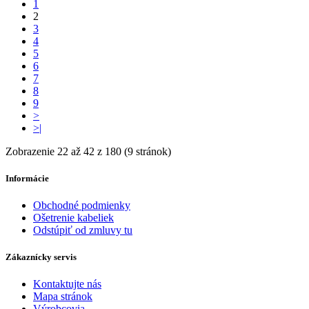
1
2
3
4
5
6
7
8
9
>
>|
Zobrazenie 22 až 42 z 180 (9 stránok)
Informácie
Obchodné podmienky
Ošetrenie kabeliek
Odstúpiť od zmluvy tu
Zákaznícky servis
Kontaktujte nás
Mapa stránok
Výrobcovia