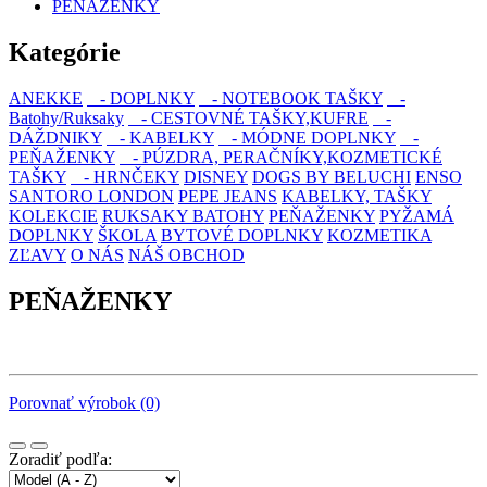
PEŇAŽENKY
Kategórie
ANEKKE
- DOPLNKY
- NOTEBOOK TAŠKY
-
Batohy/Ruksaky
- CESTOVNÉ TAŠKY,KUFRE
-
DÁŽDNIKY
- KABELKY
- MÓDNE DOPLNKY
-
PEŇAŽENKY
- PÚZDRA, PERAČNÍKY,KOZMETICKÉ
TAŠKY
- HRNČEKY
DISNEY
DOGS BY BELUCHI
ENSO
SANTORO LONDON
PEPE JEANS
KABELKY, TAŠKY
KOLEKCIE
RUKSAKY BATOHY
PEŇAŽENKY
PYŽAMÁ
DOPLNKY
ŠKOLA
BYTOVÉ DOPLNKY
KOZMETIKA
ZĽAVY
O NÁS
NÁŠ OBCHOD
PEŇAŽENKY
Porovnať výrobok (0)
Zoradiť podľa: