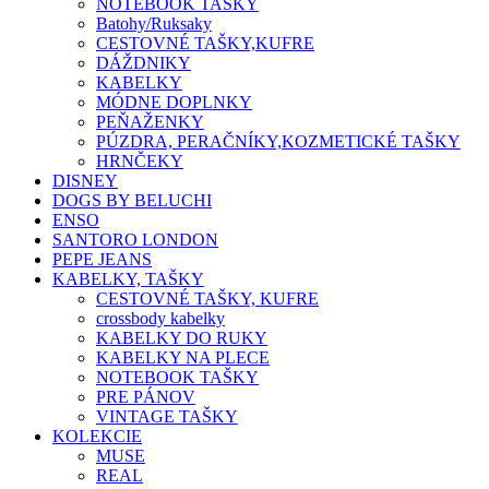
NOTEBOOK TAŠKY
Batohy/Ruksaky
CESTOVNÉ TAŠKY,KUFRE
DÁŽDNIKY
KABELKY
MÓDNE DOPLNKY
PEŇAŽENKY
PÚZDRA, PERAČNÍKY,KOZMETICKÉ TAŠKY
HRNČEKY
DISNEY
DOGS BY BELUCHI
ENSO
SANTORO LONDON
PEPE JEANS
KABELKY, TAŠKY
CESTOVNÉ TAŠKY, KUFRE
crossbody kabelky
KABELKY DO RUKY
KABELKY NA PLECE
NOTEBOOK TAŠKY
PRE PÁNOV
VINTAGE TAŠKY
KOLEKCIE
MUSE
REAL