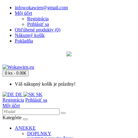
infowokawien@gmail.com
Môj účet
Registrácia
Prihlásiť sa
Obľúbené produkty (0)
Nákupný košík
Pokladňa
0 ks - 0.00€
Váš nákupný košík je prázdny!
DE
SK
Registrácia
Prihlásiť sa
Môj účet
Kategórie
ANEKKE
DOPLNKY