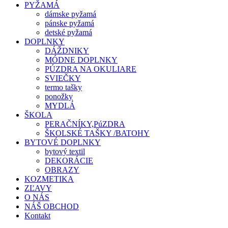
PYŽAMÁ
dámske pyžamá
pánske pyžamá
detské pyžamá
DOPLNKY
DÁŽDNIKY
MÓDNE DOPLNKY
PÚZDRA NA OKULIARE
SVIEČKY
termo tašky
ponožky
MYDLÁ
ŠKOLA
PERAČNÍKY,PúZDRA
ŠKOLSKÉ TAŠKY /BATOHY
BYTOVÉ DOPLNKY
bytový textil
DEKORÁCIE
OBRAZY
KOZMETIKA
ZĽAVY
O NÁS
NÁŠ OBCHOD
Kontakt