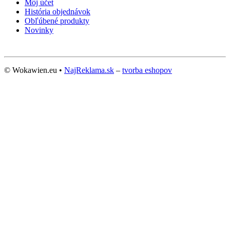
Môj účet
História objednávok
Obľúbené produkty
Novinky
© Wokawien.eu •
NajReklama.sk
–
tvorba eshopov