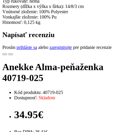
Typ rukoväte: nemá
Rozmery (dĺžka x výška x šírka): 14/8/3 cm
Vnútorné zloženie: 100% Polyester
Vonkajšie zloženie: 100% Pu
Hmotnosť: 0,125 kg
Napísať recenziu
Prosím
prihláste sa
alebo
zaregistrujte
pre pridanie recenzie
Anekke Alma-peňaženka
40719-025
Kód produktu: 40719-025
Dostupnosť:
Skladom
34.95€
Bez DPH: 28.41€