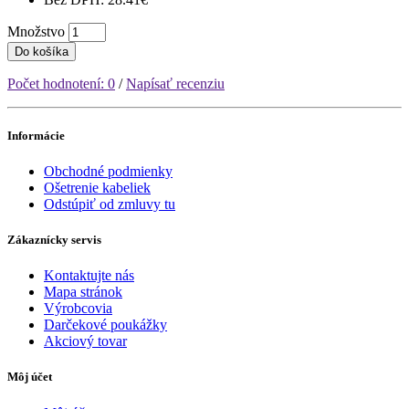
Množstvo
Do košíka
Počet hodnotení: 0
/
Napísať recenziu
Informácie
Obchodné podmienky
Ošetrenie kabeliek
Odstúpiť od zmluvy tu
Zákaznícky servis
Kontaktujte nás
Mapa stránok
Výrobcovia
Darčekové poukážky
Akciový tovar
Môj účet