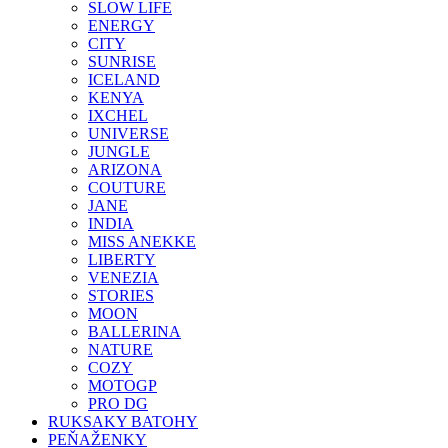
SLOW LIFE
ENERGY
CITY
SUNRISE
ICELAND
KENYA
IXCHEL
UNIVERSE
JUNGLE
ARIZONA
COUTURE
JANE
INDIA
MISS ANEKKE
LIBERTY
VENEZIA
STORIES
MOON
BALLERINA
NATURE
COZY
MOTOGP
PRO DG
RUKSAKY BATOHY
PEŇAŽENKY