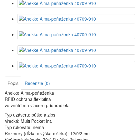
Popis
Recenzie (0)
Anekke Alma-peňaženka
RFID ochrana,flexibilná
vo vnútri má viacero priehradiek.
Typ uzáveru: pútko a zips
Vrecká: Multi Pocket Int.
Typ rukoväte: nemá
Rozmery (dĺžka x výška x šírka): 12/9/3 cm
Vnútorné zloženie: 70% Pu,30% Polyester