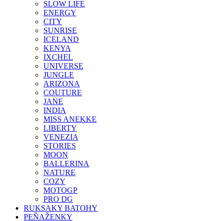
SLOW LIFE
ENERGY
CITY
SUNRISE
ICELAND
KENYA
IXCHEL
UNIVERSE
JUNGLE
ARIZONA
COUTURE
JANE
INDIA
MISS ANEKKE
LIBERTY
VENEZIA
STORIES
MOON
BALLERINA
NATURE
COZY
MOTOGP
PRO DG
RUKSAKY BATOHY
PEŇAŽENKY