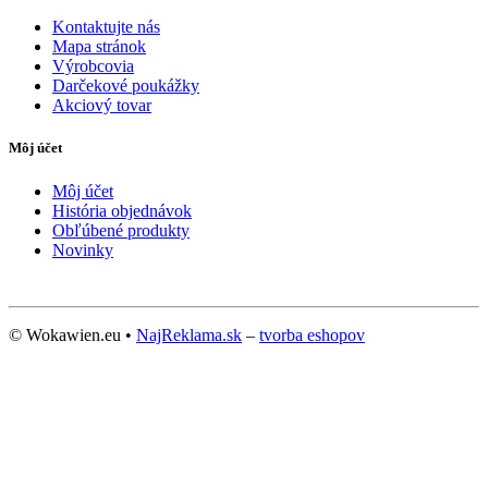
Kontaktujte nás
Mapa stránok
Výrobcovia
Darčekové poukážky
Akciový tovar
Môj účet
Môj účet
História objednávok
Obľúbené produkty
Novinky
© Wokawien.eu •
NajReklama.sk
–
tvorba eshopov