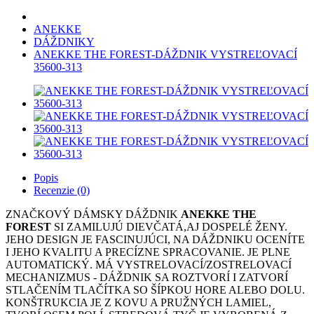
ANEKKE
DÁŽDNIKY
ANEKKE THE FOREST-DÁŽDNIK VYSTREĽOVACÍ
35600-313
Popis
Recenzie (0)
ZNAČKOVÝ DÁMSKY DÁŽDNIK
ANEKKE THE
FOREST
SI ZAMILUJÚ DIEVČATÁ,AJ DOSPELÉ ŽENY.
JEHO DESIGN JE FASCINUJÚCI, NA DÁŽDNIKU OCENÍTE
I JEHO KVALITU A PRECÍZNE SPRACOVANIE. JE PLNE
AUTOMATICKÝ. MÁ VYSTRELOVACÍ/ZOSTRELOVACÍ
MECHANIZMUS - DÁŽDNIK SA ROZTVORÍ I ZATVORÍ
STLAČENÍM TLAČÍTKA SO ŠÍPKOU HORE ALEBO DOLU.
KONŠTRUKCIA JE Z KOVU A PRUŽNÝCH LAMIEL,