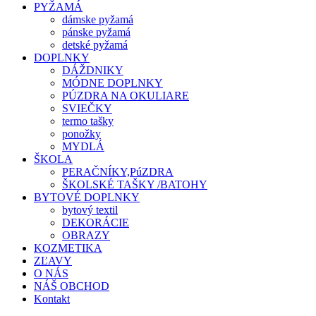
PYŽAMÁ
dámske pyžamá
pánske pyžamá
detské pyžamá
DOPLNKY
DÁŽDNIKY
MÓDNE DOPLNKY
PÚZDRA NA OKULIARE
SVIEČKY
termo tašky
ponožky
MYDLÁ
ŠKOLA
PERAČNÍKY,PúZDRA
ŠKOLSKÉ TAŠKY /BATOHY
BYTOVÉ DOPLNKY
bytový textil
DEKORÁCIE
OBRAZY
KOZMETIKA
ZĽAVY
O NÁS
NÁŠ OBCHOD
Kontakt