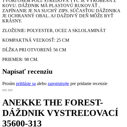
TVORÍ OSEM POLÍ. STREDOVÁ TYČ JE VYROBENÁ Z
KOVU. DÁŽDNIK MÁ PLASTOVÚ RUKOVÄŤ ,
ZAPÍNANIE JE NA SUCHÝ ZIPS. SÚČASŤOU DÁŽDNIKA
JE OCHRANNÝ OBAL. AJ DAŽDIVÝ DEŇ MÔŽE BYŤ
KRÁSNY.
ZLOŽENIE: POLYESTER, OCEĽ A SKLOLAMINÁT
KOMPAKTNÁ VEĽKOSŤ: 25 CM
DĹŽKA PRI OTVORENÍ: 56 CM
PRIEMER: 98 CM.
Napísať recenziu
Prosím
prihláste sa
alebo
zaregistrujte
pre pridanie recenzie
ANEKKE THE FOREST-
DÁŽDNIK VYSTREĽOVACÍ
35600-313