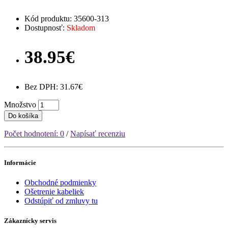
Kód produktu: 35600-313
Dostupnosť:
Skladom
38.95€
Bez DPH: 31.67€
Množstvo
Do košíka
Počet hodnotení: 0
/
Napísať recenziu
Informácie
Obchodné podmienky
Ošetrenie kabeliek
Odstúpiť od zmluvy tu
Zákaznícky servis