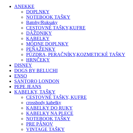
ANEKKE
DOPLNKY
NOTEBOOK TAŠKY
Batohy/Ruksaky
CESTOVNÉ TAŠKY,KUFRE
DÁŽDNIKY
KABELKY
MÓDNE DOPLNKY
PEŇAŽENKY
PÚZDRA, PERAČNÍKY,KOZMETICKÉ TAŠKY
HRNČEKY
DISNEY
DOGS BY BELUCHI
ENSO
SANTORO LONDON
PEPE JEANS
KABELKY, TAŠKY
CESTOVNÉ TAŠKY, KUFRE
crossbody kabelky
KABELKY DO RUKY
KABELKY NA PLECE
NOTEBOOK TAŠKY
PRE PÁNOV
VINTAGE TAŠKY